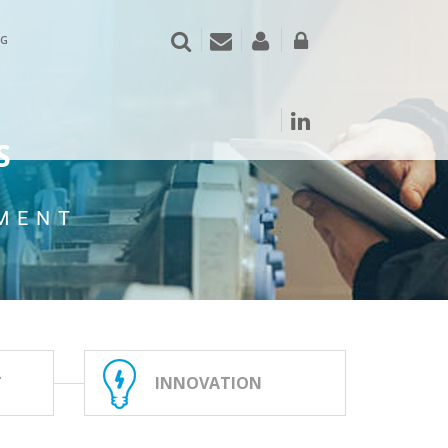
RECHERCHER
CONTACT
RECRUTEMENT
CONNEXION
OG
LINKEDIN
S
EMENT
T
INNOVATION